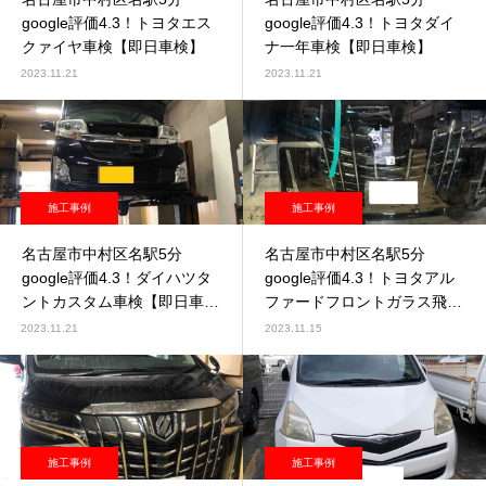
google評価4.3！トヨタエス
google評価4.3！トヨタダイ
クァイヤ車検【即日車検】
ナ一年車検【即日車検】
2023.11.21
2023.11.21
施工事例
施工事例
名古屋市中村区名駅5分
名古屋市中村区名駅5分
google評価4.3！ダイハツタ
google評価4.3！トヨタアル
ントカスタム車検【即日車
ファードフロントガラス飛び
検】
石修理
2023.11.21
2023.11.15
施工事例
施工事例