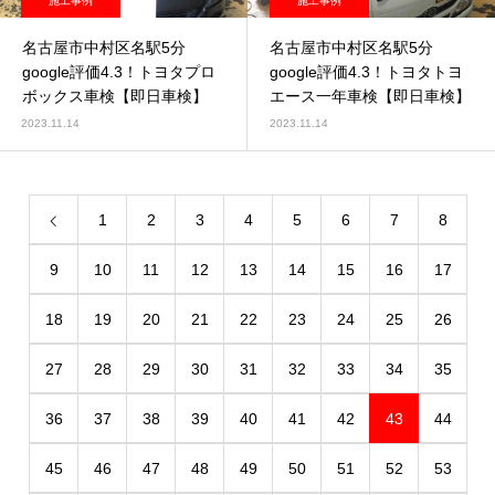
施工事例
施工事例
名古屋市中村区名駅5分
名古屋市中村区名駅5分
google評価4.3！トヨタプロ
google評価4.3！トヨタトヨ
ボックス車検【即日車検】
エース一年車検【即日車検】
2023.11.14
2023.11.14
1
2
3
4
5
6
7
8
9
10
11
12
13
14
15
16
17
18
19
20
21
22
23
24
25
26
27
28
29
30
31
32
33
34
35
36
37
38
39
40
41
42
43
44
45
46
47
48
49
50
51
52
53