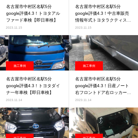
名古屋市中村区名駅5分
名古屋市中村区名駅5分
google評価4.3！トヨタアル
google評価4.3！中古車販売
ファード車検【即日車検】
情報年式トヨタラクティス年
式H19-07【売約済】
2023.11.15
2023.11.15
施工事例
施工事例
名古屋市中村区名駅5分
名古屋市中村区名駅5分
google評価4.3！トヨタダイ
google評価4.3！日産ノート
ナ一年車検【即日車検】
右フロントドア右ロッカーパ
ネル鈑金塗装
2023.11.14
2023.11.14