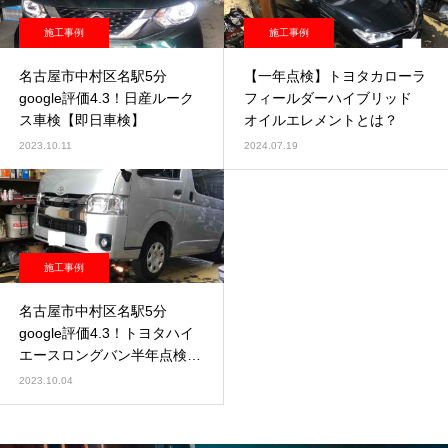
施工事例
施工事例
名古屋市中村区名駅5分
【一年点検】トヨタカローラ
google評価4.3！日産ルーク
フィールダーハイブリッド
ス車検【即日車検】
オイルエレメントとは？
2023.10.11
2024.07.19
施工事例
名古屋市中村区名駅5分
google評価4.3！トヨタハイ
エースロングバン半年点検
【即日点検】
2023.10.04