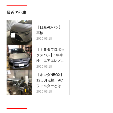
最近の記事
【日産ADバン】
車検
2025.03.18
【トヨタプロボッ
クスバン】1年車
検 エアエレメン
トとは
2025.03.18
【ホンダNBOX】
12カ月点検 AC
フィルターとは
2025.03.18