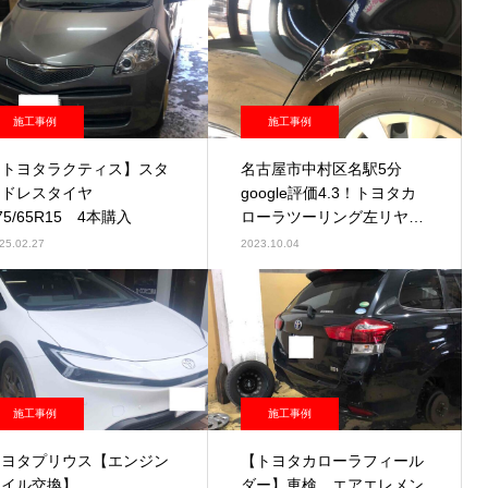
施工事例
施工事例
【トヨタラクティス】スタ
名古屋市中村区名駅5分
ッドレスタイヤ
google評価4.3！トヨタカ
75/65R15 4本購入
ローラツーリング左リヤク
オーター鈑金塗装
25.02.27
2023.10.04
施工事例
施工事例
トヨタプリウス【エンジン
【トヨタカローラフィール
オイル交換】
ダー】車検 エアエレメン