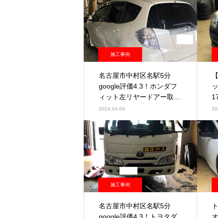
施工事例
名古屋市中村区名駅5分
google評価4.3！ホンダフ
ィット左リヤードアー取替
1
等
2024.04.09
20
施工事例
名古屋市中村区名駅5分
google評価4.3！トヨタダ