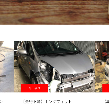
施工事例
シ
【走行不能】ホンダフィット
【