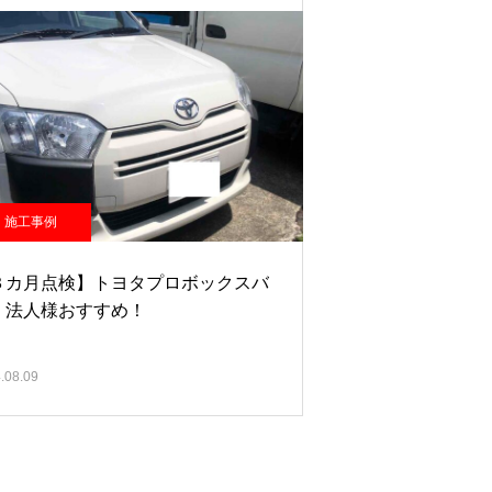
施工事例
３カ月点検】トヨタプロボックスバ
 法人様おすすめ！
.08.09