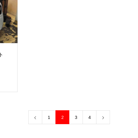
ト
1
2
3
4