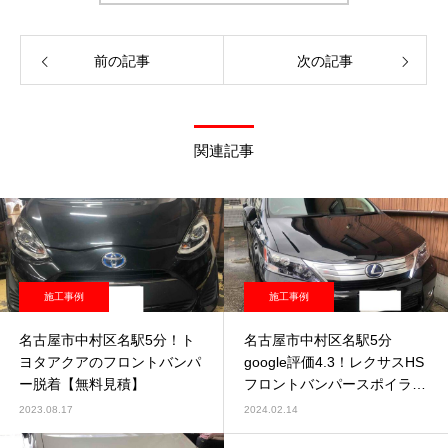
前の記事
次の記事
関連記事
施工事例
施工事例
名古屋市中村区名駅5分！ト
名古屋市中村区名駅5分
ヨタアクアのフロントバンパ
google評価4.3！レクサスHS
ー脱着【無料見積】
フロントバンパースポイラー
修理塗装
2023.08.17
2024.02.14