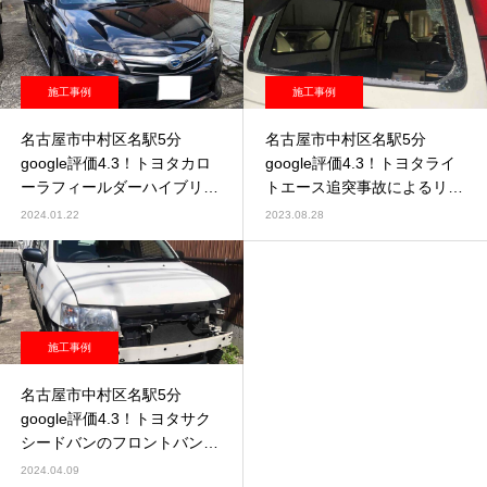
施工事例
施工事例
名古屋市中村区名駅5分
名古屋市中村区名駅5分
google評価4.3！トヨタカロ
google評価4.3！トヨタライ
ーラフィールダーハイブリッ
トエース追突事故によるリヤ
ド車検【即日車検】
ガラス修理
2024.01.22
2023.08.28
施工事例
名古屋市中村区名駅5分
google評価4.3！トヨタサク
シードバンのフロントバンパ
ー取替等
2024.04.09