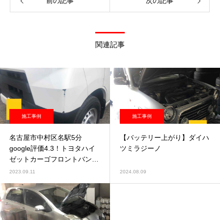
前の記事
次の記事
関連記事
施工事例
施工事例
名古屋市中村区名駅5分
【バッテリー上がり】ダイハ
google評価4.3！トヨタハイ
ツミラジーノ
ゼットカーゴフロントバンパ
ー修理塗装
2023.09.11
2024.08.09