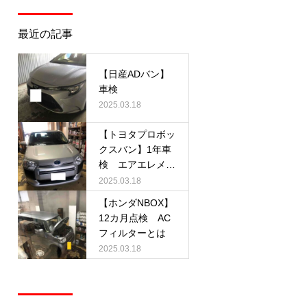
最近の記事
【日産ADバン】
車検
2025.03.18
【トヨタプロボッ
クスバン】1年車
検 エアエレメン
トとは
2025.03.18
【ホンダNBOX】
12カ月点検 AC
フィルターとは
2025.03.18