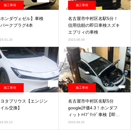
施工事例
施工事例
【ホンダヴェゼル】車検
名古屋市中村区名駅5分！
スパークプラグ4本
信用信頼の即日車検スズキ
エブリィの車検
25.01.20
2023.08.09
施工事例
施工事例
トヨタプリウス【エンジン
名古屋市中村区名駅5分
オイル交換】
google評価4.3！ホンダフ
ィットﾊｲﾌﾞﾘｯﾄﾞ車検【即日
車検】
24.05.13
2024.04.02