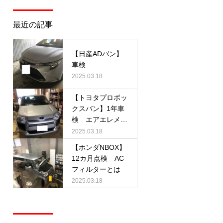
最近の記事
【日産ADバン】
車検
2025.03.18
【トヨタプロボッ
クスバン】1年車
検 エアエレメン
トとは
2025.03.18
【ホンダNBOX】
12カ月点検 AC
フィルターとは
2025.03.18