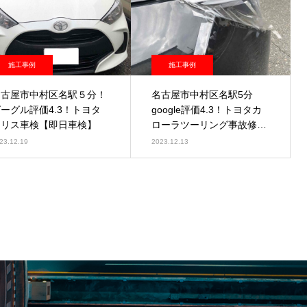
施工事例
施工事例
名古屋市中村区名駅５分！
名古屋市中村区名駅5分
ーグル評価4.3！トヨタ
google評価4.3！トヨタカ
ヤリス車検【即日車検】
ローラツーリング事故修理
【即日点検】
23.12.19
2023.12.13