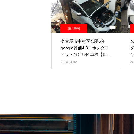
施工事例
名古屋市中村区名駅5分
google評価4.3！ホンダフ
グ
ィットﾊｲﾌﾞﾘｯﾄﾞ車検【即日
車検】
2024.04.02
20