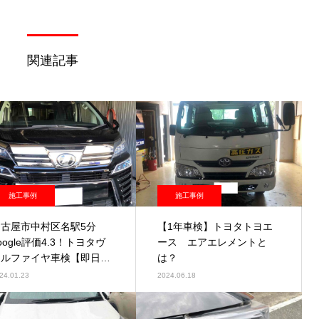
関連記事
施工事例
施工事例
名古屋市中村区名駅5分
【1年車検】トヨタトヨエ
oogle評価4.3！トヨタヴ
ース エアエレメントと
ェルファイヤ車検【即日車
は？
検】
24.01.23
2024.06.18