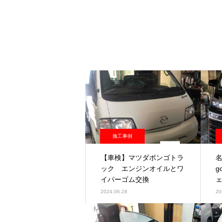
施工事例
【車検】マツダボンゴトラ
ック エンジンオイルとワ
g
イパーゴム交換
2024.06.28
20