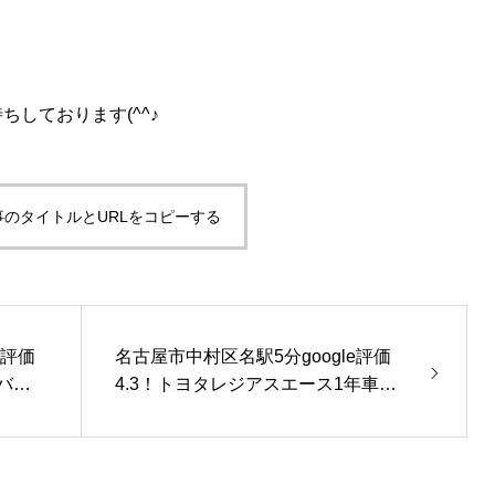
しております(^^♪
事のタイトルとURLをコピーする
e評価
名古屋市中村区名駅5分google評価
バン
4.3！トヨタレジアスエース1年車検
【即日車検】