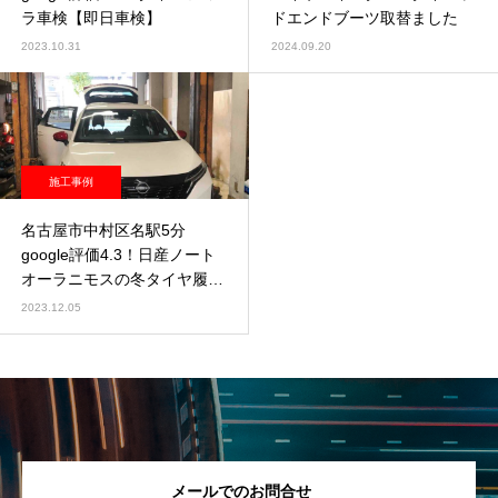
ラ車検【即日車検】
ドエンドブーツ取替ました
2023.10.31
2024.09.20
施工事例
名古屋市中村区名駅5分
google評価4.3！日産ノート
オーラニモスの冬タイヤ履き
替え
2023.12.05
メールでのお問合せ