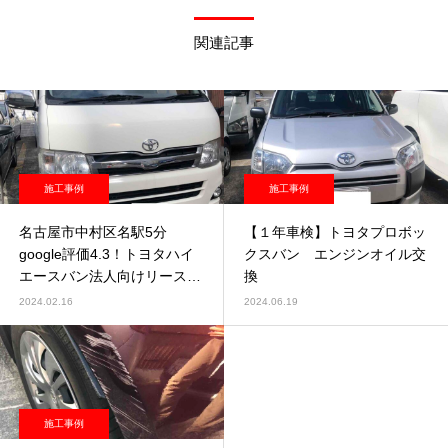
関連記事
施工事例
施工事例
名古屋市中村区名駅5分
【１年車検】トヨタプロボッ
google評価4.3！トヨタハイ
クスバン エンジンオイル交
エースバン法人向けリース車
換
両やってます
2024.02.16
2024.06.19
施工事例