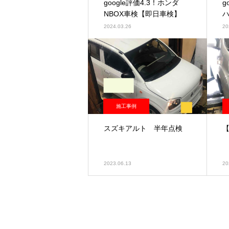
google評価4.3！ホンダ
g
NBOX車検【即日車検】
2024.03.26
20
施工事例
スズキアルト 半年点検
2023.06.13
20