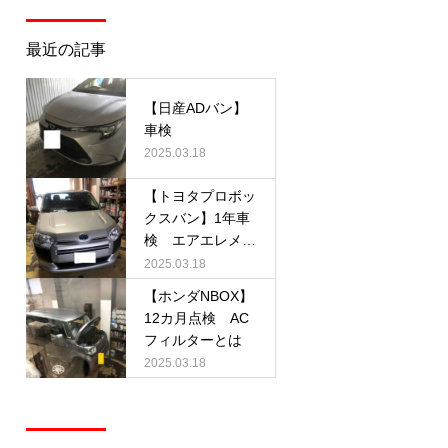
最近の記事
【日産ADバン】
車検
2025.03.18
【トヨタプロボッ
クスバン】1年車
検 エアエレメン
トとは
2025.03.18
【ホンダNBOX】
12カ月点検 AC
フィルターとは
2025.03.18