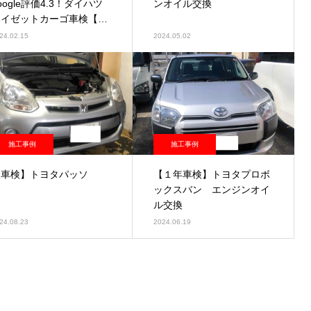
oogle評価4.3！ダイハツ
ンオイル交換
ハイゼットカーゴ車検【即
日車検】
24.02.15
2024.05.02
施工事例
施工事例
【車検】トヨタパッソ
【１年車検】トヨタプロボ
ックスバン エンジンオイ
ル交換
24.08.23
2024.06.19