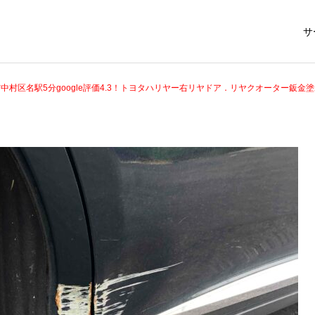
サ
中村区名駅5分google評価4.3！トヨタハリヤー右リヤドア．リヤクオーター鈑金