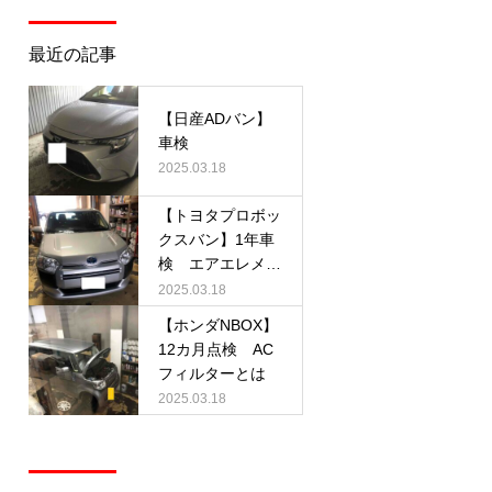
最近の記事
【日産ADバン】
車検
2025.03.18
【トヨタプロボッ
クスバン】1年車
検 エアエレメン
トとは
2025.03.18
【ホンダNBOX】
12カ月点検 AC
フィルターとは
2025.03.18