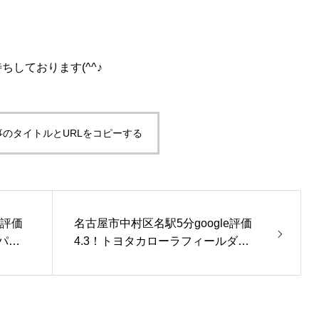
しております(^^♪
事のタイトルとURLをコピーする
e評価
名古屋市中村区名駅5分google評価
パー
4.3！トヨタカローラフィールダー
半年点検【即日点検】