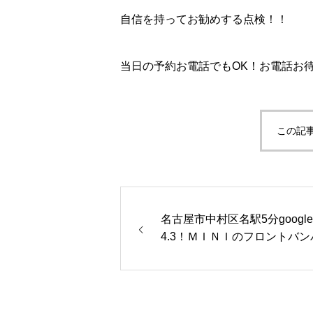
自信を持ってお勧めする点検！！
当日の予約お電話でもOK！お電話お待ち
この記
名古屋市中村区名駅5分googl
4.3！ＭＩＮＩのフロントバン
修理塗装【即日無料見積】