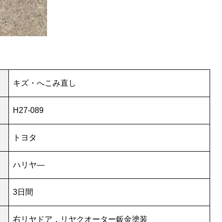
キズ・へこみ直し
H27-089
トヨタ
ハリヤ―
3日間
右リヤドア．リヤクオーター鈑金塗装