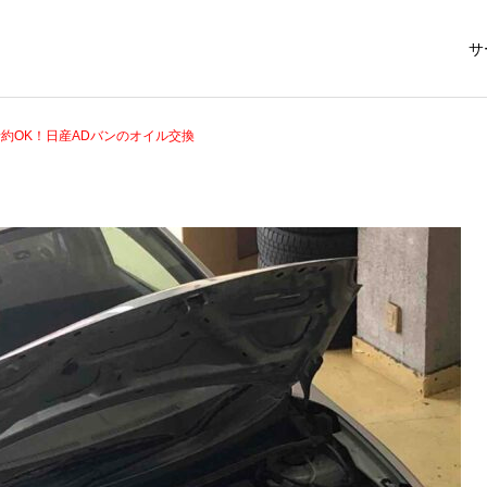
サ
約OK！日産ADバンのオイル交換