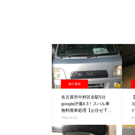
施工事例
名古屋市中村区名駅5分
google評価4.3！スバル車
無料廃車処理【お任せ下さ
い！】
2023.10.23
20