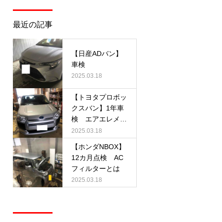
最近の記事
【日産ADバン】
車検
2025.03.18
【トヨタプロボッ
クスバン】1年車
検 エアエレメン
トとは
2025.03.18
【ホンダNBOX】
12カ月点検 AC
フィルターとは
2025.03.18