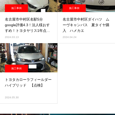
施工事例
施工事例
名古屋市中村区名駅5分
名古屋市中村区ダイハツ ム
google評価4.3！法人様おす
ーヴキャンバス 夏タイヤ購
すめ！トヨタヤリス1年点検
入 ハメカエ
【即日点検】
2024.03.13
2024.04.24
施工事例
トヨタカローラフィールダー
ハイブリッド 【点検】
2024.05.30